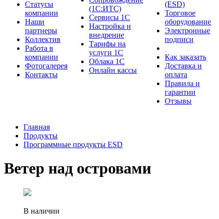
Cтатусы
(ESD)
(1С:ИТС)
компании
Торговое
Сервисы 1С
Наши
оборудование
Настройка и
партнеры
Электронные
внедрение
Коллектив
подписи
Тарифы на
Работа в
услуги 1С
компании
Как заказать
Облака 1С
Фотогалерея
Доставка и
Онлайн кассы
Контакты
оплата
Правила и
гарантии
Отзывы
Главная
Продукты
Программные продукты ESD
Ветер над островами
В наличии