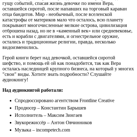
гущу событий, спасая жизнь девочке по имени Вера,
оставшейся сиротой, после напавших на торговый караван
отца бандитов. Мир - необычный, после вселенской
катастрофы от материков мало что осталось, всю планету
покрывают многочисленные мелкие острова, цивилизация
отброшена назад, но не в «каменный век» или средневековье,
есть и корабли с двигателями, и огнестрельное оружие,
остались и традиционные религии, правда, несколько
видоизменились.
Герой книги берет над девочкой, оставшейся сиротой
шефство, и помощь ей ой как понадобится, так как Вера
осталась наследницей крупного бизнеса, на который у многих
"свои" виды. Хотите знать подробности? Слушайте
аудиокнигу!
Над аудиокнигой работали:
Спродюссировано агентством Frontline Creative
Продюсер – Константин Барышев
Исполнитель – Максим Зингаев
Звукорежиссёр – Антон Овчинников
Музыка – incompetech.com