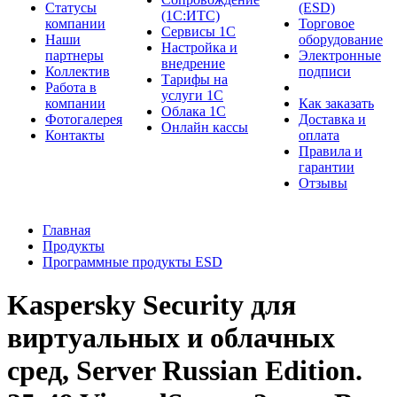
Cтатусы
(ESD)
(1С:ИТС)
компании
Торговое
Сервисы 1С
Наши
оборудование
Настройка и
партнеры
Электронные
внедрение
Коллектив
подписи
Тарифы на
Работа в
услуги 1С
компании
Как заказать
Облака 1С
Фотогалерея
Доставка и
Онлайн кассы
Контакты
оплата
Правила и
гарантии
Отзывы
Главная
Продукты
Программные продукты ESD
Kaspersky Security для
виртуальных и облачных
сред, Server Russian Edition.