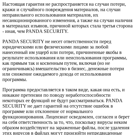
Настоящая гарантия не распространяется на случаи потери,
кражи и случайного повреждения материалов, на случаи
неправильного использования материалов, их
несанкционированного изменения, а также на случаи наличия
в материалах изъянов, причиной которых стала третья сторона
- иная, чем PANDA SECURITY.
PANDA SECURITY не несет ответственности перед
юридическими или физическими лицами за любой
нанесенный им ущерб или потери, причиненные якобы в
результате использования или неиспользования программы,
как прямым так и косвенным путем, включая (но не
ограничиваясь) вмешательство в бизнес, денежные потери
или снижение ожидаемого дохода от использования
программы.
Программа предоставляется в таком виде, какая она есть, и
никакие претензии по поводу неработоспособности
некоторых ее функций не будут рассматриваться. PANDA
SECURITY не дает гарантий на отсутствие ошибок в
программе или отклонение от нормального
функционирования. Лицензиат осведомлен, согласен и берет
на себя ответственность за то, что, поскольку вирусы неким
образом воздействуют на зараженные файлы, после удаления
этих вирусов в файлах могут произойти непредвиденные