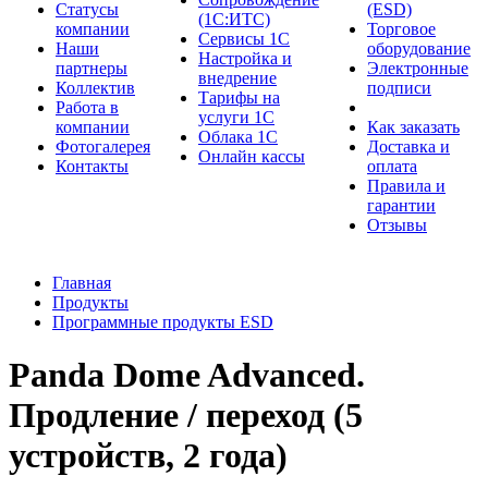
Cтатусы
(ESD)
(1С:ИТС)
компании
Торговое
Сервисы 1С
Наши
оборудование
Настройка и
партнеры
Электронные
внедрение
Коллектив
подписи
Тарифы на
Работа в
услуги 1С
компании
Как заказать
Облака 1С
Фотогалерея
Доставка и
Онлайн кассы
Контакты
оплата
Правила и
гарантии
Отзывы
Главная
Продукты
Программные продукты ESD
Panda Dome Advanced.
Продление / переход (5
устройств, 2 года)