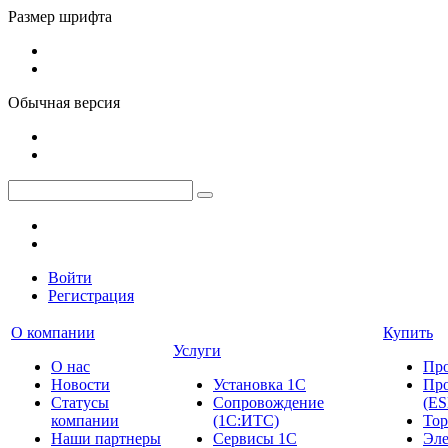
Размер шрифта
Обычная версия
Войти
Регистрация
О компании
Купить
Услуги
О нас
Пр
Новости
Установка 1С
Про
Cтатусы
Сопровождение
(ES
компании
(1С:ИТС)
Тор
Наши партнеры
Сервисы 1С
Эле