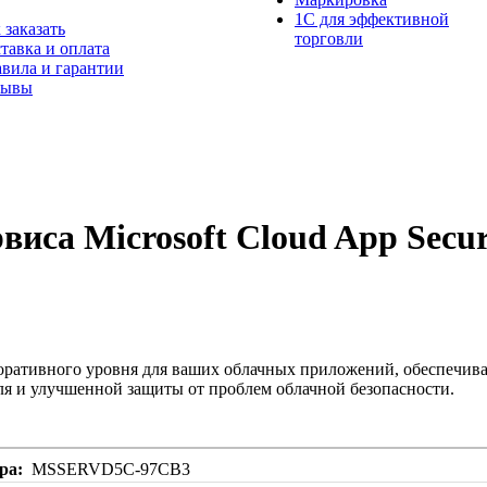
1С для эффективной
 заказать
торговли
тавка и оплата
вила и гарантии
зывы
иса Microsoft Cloud App Securi
рпоративного уровня для ваших облачных приложений, обеспечив
оля и улучшенной защиты от проблем облачной безопасности.
ра
MSSERVD5C-97CB3