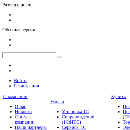
Размер шрифта
Обычная версия
Войти
Регистрация
О компании
Купить
Услуги
О нас
Пр
Новости
Установка 1С
Про
Cтатусы
Сопровождение
(ES
компании
(1С:ИТС)
Тор
Наши партнеры
Сервисы 1С
Эле