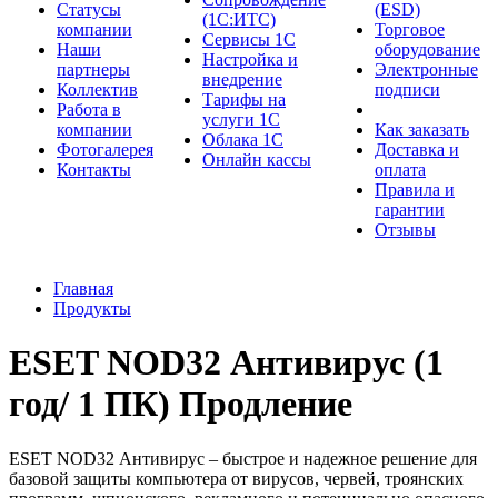
Cтатусы
(ESD)
(1С:ИТС)
компании
Торговое
Сервисы 1С
Наши
оборудование
Настройка и
партнеры
Электронные
внедрение
Коллектив
подписи
Тарифы на
Работа в
услуги 1С
компании
Как заказать
Облака 1С
Фотогалерея
Доставка и
Онлайн кассы
Контакты
оплата
Правила и
гарантии
Отзывы
Главная
Продукты
ESET NOD32 Антивирус (1
год/ 1 ПК) Продление
ESET NOD32 Антивирус – быстрое и надежное решение для
базовой защиты компьютера от вирусов, червей, троянских