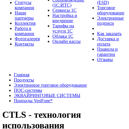
Cтатусы
(ESD)
(1С:ИТС)
компании
Торговое
Сервисы 1С
Наши
оборудование
Настройка и
партнеры
Электронные
внедрение
Коллектив
подписи
Тарифы на
Работа в
услуги 1С
компании
Как заказать
Облака 1С
Фотогалерея
Доставка и
Онлайн кассы
Контакты
оплата
Правила и
гарантии
Отзывы
Главная
Продукты
Электронное торговое оборудование
ПОС-системы
ЭКВАЙРИНГОВЫЕ СИСТЕМЫ
Пинпады VeriFone*
CTLS - технология
использования