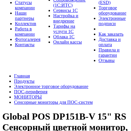
Cтатусы
(ESD)
(1С:ИТС)
компании
Торговое
Сервисы 1С
Наши
оборудование
Настройка и
партнеры
Электронные
внедрение
Коллектив
подписи
Тарифы на
Работа в
услуги 1С
компании
Как заказать
Облака 1С
Фотогалерея
Доставка и
Онлайн кассы
Контакты
оплата
Правила и
гарантии
Отзывы
Главная
Продукты
Электронное торговое оборудование
ПОС-периферия
МОНИТОРЫ
Cенсорные мониторы для ПОС-систем
Global POS DP151B-V 15" RS
Сенсорный цветной монитор,