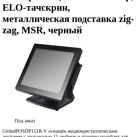
ELO-тачскрин,
металлическая подставка zig-
zag, MSR, черный
Под заказ
GlobalPOSDP151B-V оснащён жидкокристаллическим
дисплеем с диагональю 15 дюймов и отлично подойдет для