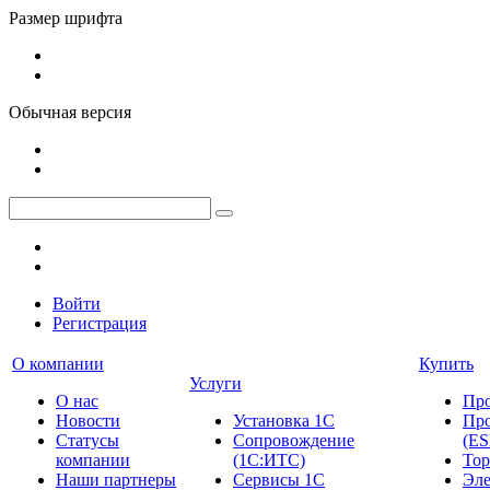
Размер шрифта
Обычная версия
Войти
Регистрация
О компании
Купить
Услуги
О нас
Пр
Новости
Установка 1С
Про
Cтатусы
Сопровождение
(ES
компании
(1С:ИТС)
Тор
Наши партнеры
Сервисы 1С
Эле