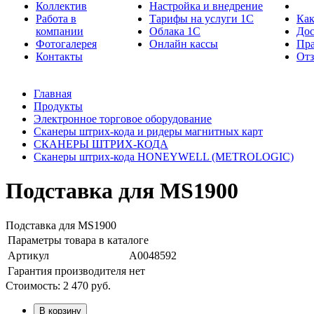
Коллектив
Настройка и внедрение
Работа в
Тарифы на услуги 1С
Как
компании
Облака 1С
Дос
Фотогалерея
Онлайн кассы
Пра
Контакты
От
Главная
Продукты
Электронное торговое оборудование
Сканеры штрих-кода и ридеры магнитных карт
СКАНЕРЫ ШТРИХ-КОДА
Сканеры штрих-кода HONEYWELL (METROLOGIC)
Подставка для МS1900
Подставка для МS1900
Параметры товара в каталоге
Артикул
А0048592
Гарантия производителя
нет
Стоимость:
2 470
руб.
В корзину