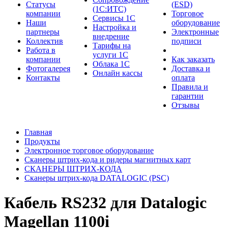
Cтатусы
(ESD)
(1С:ИТС)
компании
Торговое
Сервисы 1С
Наши
оборудование
Настройка и
партнеры
Электронные
внедрение
Коллектив
подписи
Тарифы на
Работа в
услуги 1С
компании
Как заказать
Облака 1С
Фотогалерея
Доставка и
Онлайн кассы
Контакты
оплата
Правила и
гарантии
Отзывы
Главная
Продукты
Электронное торговое оборудование
Сканеры штрих-кода и ридеры магнитных карт
СКАНЕРЫ ШТРИХ-КОДА
Cканеры штрих-кода DATALOGIC (PSC)
Кабель RS232 для Datalogic
Magellan 1100i