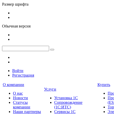
Размер шрифта
Обычная версия
Войти
Регистрация
О компании
Купить
Услуги
О нас
Пр
Новости
Установка 1С
Про
Cтатусы
Сопровождение
(ES
компании
(1С:ИТС)
Тор
Наши партнеры
Сервисы 1С
Эле