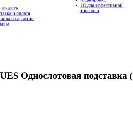
1С для эффективной
 заказать
торговли
тавка и оплата
вила и гарантии
зывы
UES Однослотовая подставка (с