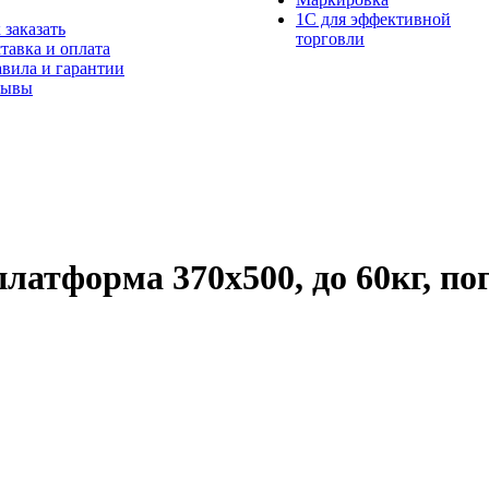
1С для эффективной
 заказать
торговли
тавка и оплата
вила и гарантии
зывы
атформа 370х500, до 60кг, погр