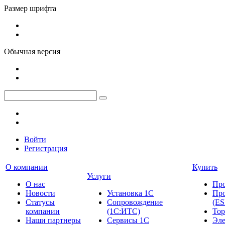
Размер шрифта
Обычная версия
Войти
Регистрация
О компании
Купить
Услуги
О нас
Пр
Новости
Установка 1С
Про
Cтатусы
Сопровождение
(ES
компании
(1С:ИТС)
Тор
Наши партнеры
Сервисы 1С
Эле