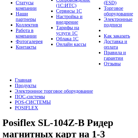
Cтатусы
(ESD)
(1С:ИТС)
компании
Торговое
Сервисы 1С
Наши
оборудование
Настройка и
партнеры
Электронные
внедрение
Коллектив
подписи
Тарифы на
Работа в
услуги 1С
компании
Как заказать
Облака 1С
Фотогалерея
Доставка и
Онлайн кассы
Контакты
оплата
Правила и
гарантии
Отзывы
Главная
Продукты
Электронное торговое оборудование
ПОС-системы
POS-СИСТЕМЫ
POSIFLEX
Posiflex SL-104Z-B Ридер
магнитных карт на 1-3