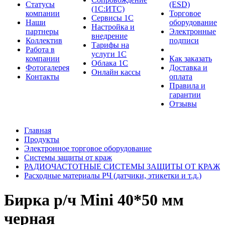
Cтатусы
(ESD)
(1С:ИТС)
компании
Торговое
Сервисы 1С
Наши
оборудование
Настройка и
партнеры
Электронные
внедрение
Коллектив
подписи
Тарифы на
Работа в
услуги 1С
компании
Как заказать
Облака 1С
Фотогалерея
Доставка и
Онлайн кассы
Контакты
оплата
Правила и
гарантии
Отзывы
Главная
Продукты
Электронное торговое оборудование
Системы защиты от краж
РАДИОЧАСТОТНЫЕ СИСТЕМЫ ЗАЩИТЫ ОТ КРАЖ
Расходные материалы РЧ (датчики, этикетки и т.д.)
Бирка р/ч Mini 40*50 мм
черная