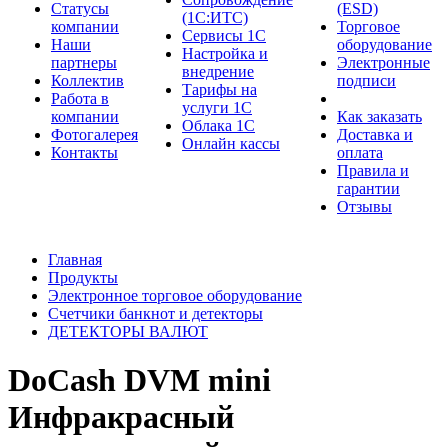
Cтатусы
(ESD)
(1С:ИТС)
компании
Торговое
Сервисы 1С
Наши
оборудование
Настройка и
партнеры
Электронные
внедрение
Коллектив
подписи
Тарифы на
Работа в
услуги 1С
компании
Как заказать
Облака 1С
Фотогалерея
Доставка и
Онлайн кассы
Контакты
оплата
Правила и
гарантии
Отзывы
Главная
Продукты
Электронное торговое оборудование
Счетчики банкнот и детекторы
ДЕТЕКТОРЫ ВАЛЮТ
DoCash DVM mini
Инфракрасный