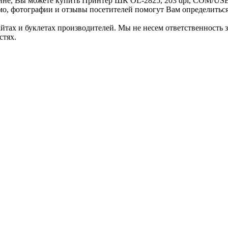
ине, Вы можете купить Принтер ШК OL-2825, 203 dpi, COM/USB,
мо, фотографии и отзывы посетителей помогут Вам определитьс
айтах и буклетах производителей. Мы не несем ответственность 
стях.