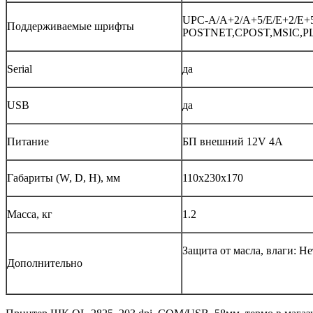
UPC-A/A+2/A+5/E/E+2/E+5
Поддерживаемые шрифты
POSTNET,CPOST,MSIC,PL
Serial
да
USB
да
Питание
БП внешний 12V 4A
Габариты (W, D, H), мм
110x230x170
Масса, кг
1.2
Защита от масла, влаги: Не
Дополнительно