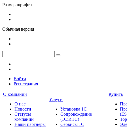
Размер шрифта
Обычная версия
Войти
Регистрация
О компании
Купить
Услуги
О нас
Пр
Новости
Установка 1С
Про
Cтатусы
Сопровождение
(ES
компании
(1С:ИТС)
Тор
Наши партнеры
Сервисы 1С
Эле