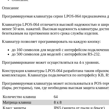
Описание
Программируемая клавиатура серии LPOS-064 предназначена 
Клавиатура LPOS-064 отличается высокой надежностью и широк
менее 50 млн. нажатий. Высокая надежность клавиатуры дости
безотказным на протяжении всего срока службы изделия.
Клавиатур позволяет программировать на каждую кнопку:
до 160 символов для моделей с интерфейсом подключени
до 500 символов для моделей с интерфейсом RS-232.
Программирование может осуществляться на 4-х уровнях.
Конструкция клавиатуры LPOS-064 разработана таким образом,
комплектации. Клавиатура подключается по интерфейсу KB, R
Программируемая клавиатура может использоваться в POS-терм
(бары, рестораны), там, где необходима высокая защита клавиат
Количество клавиш
64
Матрица клавиш
8 х 8
Класс защиты
IP65 (защита от пыли и брызг)