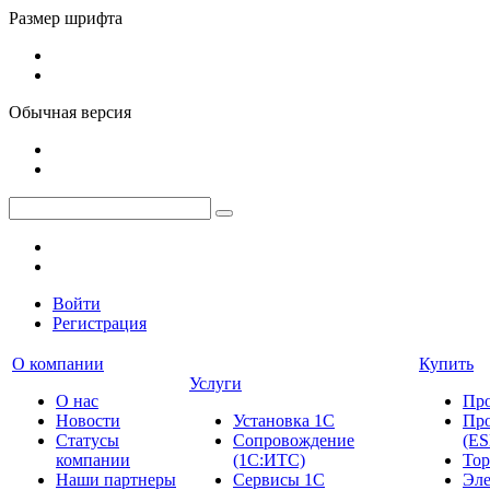
Размер шрифта
Обычная версия
Войти
Регистрация
О компании
Купить
Услуги
О нас
Пр
Новости
Установка 1С
Про
Cтатусы
Сопровождение
(ES
компании
(1С:ИТС)
Тор
Наши партнеры
Сервисы 1С
Эле