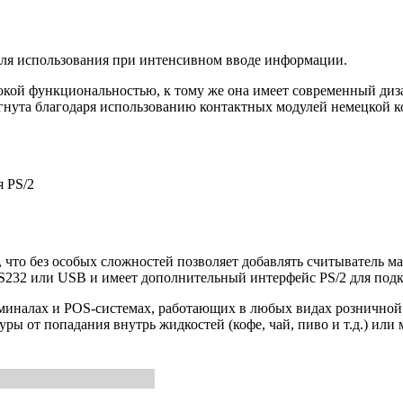
для использования при интенсивном вводе информации.
ой функциональностью, к тому же она имеет современный дизай
гнута благодаря использованию контактных модулей немецкой ко
я PS/2
 что без особых сложностей позволяет добавлять считыватель м
S232 или USB и имеет дополнительный интерфейс PS/2 для под
иналах и POS-системах, работающих в любых видах розничной и
уры от попадания внутрь жидкостей (кофе, чай, пиво и т.д.) или 