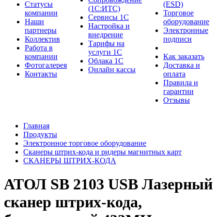
Cтатусы
(ESD)
(1С:ИТС)
компании
Торговое
Сервисы 1С
Наши
оборудование
Настройка и
партнеры
Электронные
внедрение
Коллектив
подписи
Тарифы на
Работа в
услуги 1С
компании
Как заказать
Облака 1С
Фотогалерея
Доставка и
Онлайн кассы
Контакты
оплата
Правила и
гарантии
Отзывы
Главная
Продукты
Электронное торговое оборудование
Сканеры штрих-кода и ридеры магнитных карт
СКАНЕРЫ ШТРИХ-КОДА
АТОЛ SB 2103 USB Лазерный
сканер штрих-кода,