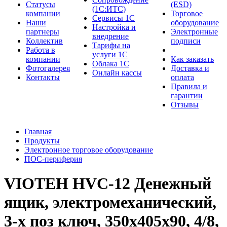
Cтатусы
(ESD)
(1С:ИТС)
компании
Торговое
Сервисы 1С
Наши
оборудование
Настройка и
партнеры
Электронные
внедрение
Коллектив
подписи
Тарифы на
Работа в
услуги 1С
компании
Как заказать
Облака 1С
Фотогалерея
Доставка и
Онлайн кассы
Контакты
оплата
Правила и
гарантии
Отзывы
Главная
Продукты
Электронное торговое оборудование
ПОС-периферия
VIOTEH HVC-12 Денежный
ящик, электромеханический,
3-х поз ключ, 350х405х90, 4/8,