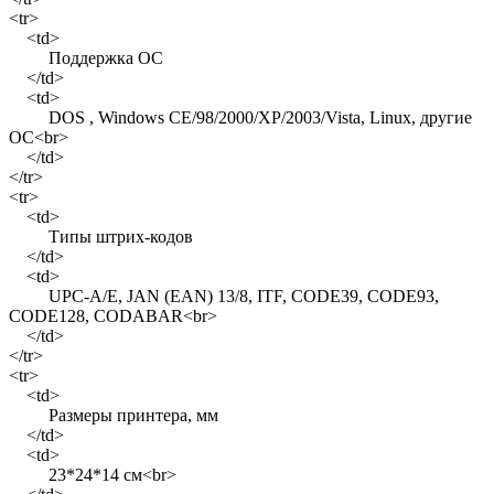
<tr>
<td>
Поддержка ОС
</td>
<td>
DOS , Windows CE/98/2000/XP/2003/Vista, Linux, другие
ОС<br>
</td>
</tr>
<tr>
<td>
Типы штрих-кодов
</td>
<td>
UPC-A/E, JAN (EAN) 13/8, ITF, CODE39, CODE93,
CODE128, CODABAR<br>
</td>
</tr>
<tr>
<td>
Размеры принтера, мм
</td>
<td>
23*24*14 см<br>