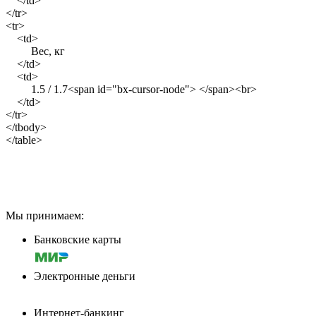
</td>
</tr>
<tr>
<td>
Вес, кг
</td>
<td>
1.5 / 1.7<span id="bx-cursor-node"> </span><br>
</td>
</tr>
</tbody>
</table>
Мы принимаем:
Банковские карты
Электронные деньги
Интернет-банкинг