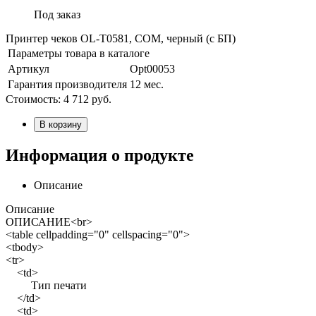
Под заказ
Принтер чеков OL-T0581, COM, черный (с БП)
Параметры товара в каталоге
Артикул
Opt00053
Гарантия производителя
12 мес.
Стоимость:
4 712
руб.
В корзину
Информация о продукте
Описание
Описание
ОПИСАНИЕ<br>
<table cellpadding="0" cellspacing="0">
<tbody>
<tr>
<td>
Тип печати
</td>
<td>