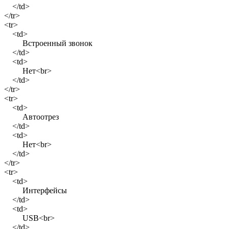
</td>
</tr>
<tr>
<td>
Встроенный звонок
</td>
<td>
Нет<br>
</td>
</tr>
<tr>
<td>
Автоотрез
</td>
<td>
Нет<br>
</td>
</tr>
<tr>
<td>
Интерфейсы
</td>
<td>
USB<br>
</td>