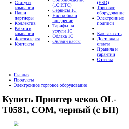
Cтатусы
(ESD)
(1С:ИТС)
компании
Торговое
Сервисы 1С
Наши
оборудование
Настройка и
партнеры
Электронные
внедрение
Коллектив
подписи
Тарифы на
Работа в
услуги 1С
компании
Как заказать
Облака 1С
Фотогалерея
Доставка и
Онлайн кассы
Контакты
оплата
Правила и
гарантии
Отзывы
Главная
Продукты
Электронное торговое оборудование
Купить Принтер чеков OL-
T0581, COM, черный (с БП)