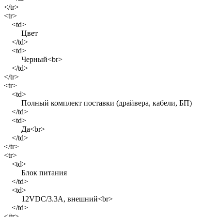
</tr>
<tr>
<td>
Цвет
</td>
<td>
Черный<br>
</td>
</tr>
<tr>
<td>
Полный комплект поставки (драйвера, кабели, БП)
</td>
<td>
Да<br>
</td>
</tr>
<tr>
<td>
Блок питания
</td>
<td>
12VDC/3.3A, внешний<br>
</td>
</tr>