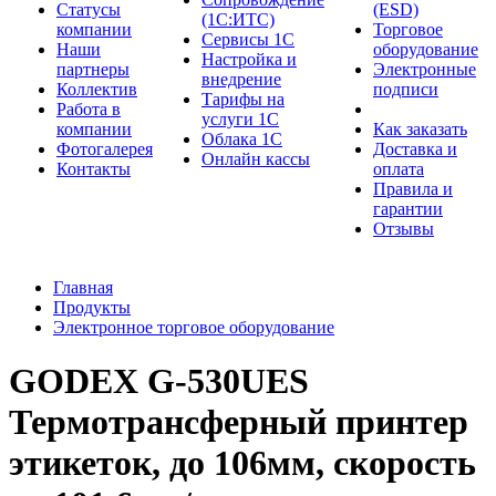
Cтатусы
(ESD)
(1С:ИТС)
компании
Торговое
Сервисы 1С
Наши
оборудование
Настройка и
партнеры
Электронные
внедрение
Коллектив
подписи
Тарифы на
Работа в
услуги 1С
компании
Как заказать
Облака 1С
Фотогалерея
Доставка и
Онлайн кассы
Контакты
оплата
Правила и
гарантии
Отзывы
Главная
Продукты
Электронное торговое оборудование
GODEX G-530UES
Термотрансферный принтер
этикеток, до 106мм, скорость