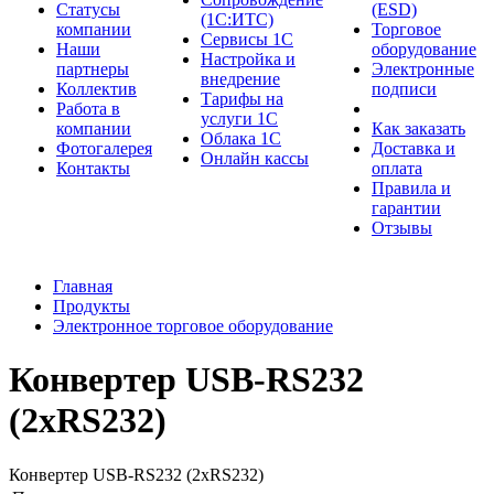
Cтатусы
(ESD)
(1С:ИТС)
компании
Торговое
Сервисы 1С
Наши
оборудование
Настройка и
партнеры
Электронные
внедрение
Коллектив
подписи
Тарифы на
Работа в
услуги 1С
компании
Как заказать
Облака 1С
Фотогалерея
Доставка и
Онлайн кассы
Контакты
оплата
Правила и
гарантии
Отзывы
Главная
Продукты
Электронное торговое оборудование
Конвертер USB-RS232
(2хRS232)
Конвертер USB-RS232 (2хRS232)