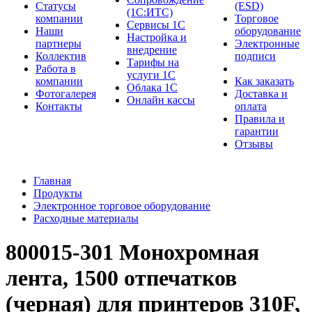
Cтатусы
(ESD)
(1С:ИТС)
компании
Торговое
Сервисы 1С
Наши
оборудование
Настройка и
партнеры
Электронные
внедрение
Коллектив
подписи
Тарифы на
Работа в
услуги 1С
компании
Как заказать
Облака 1С
Фотогалерея
Доставка и
Онлайн кассы
Контакты
оплата
Правила и
гарантии
Отзывы
Главная
Продукты
Электронное торговое оборудование
Расходные материалы
800015-301 Монохромная
лента, 1500 отпечатков
(черная) для принтеров 310F,