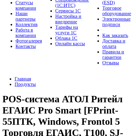
Cтатусы
(ESD)
(1С:ИТС)
компании
Торговое
Сервисы 1С
Наши
оборудование
Настройка и
партнеры
Электронные
внедрение
Коллектив
подписи
Тарифы на
Работа в
услуги 1С
компании
Как заказать
Облака 1С
Фотогалерея
Доставка и
Онлайн кассы
Контакты
оплата
Правила и
гарантии
Отзывы
Главная
Продукты
POS-система АТОЛ Ритейл
ЕГАИС Pro Smart [FPrint-
55ПТК, Windows, Frontol 5
Торговля ЕГАИС, T100, SJ-