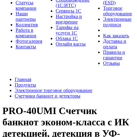
Cтатусы
(ESD)
(1С:ИТС)
компании
Торговое
Сервисы 1С
Наши
оборудование
Настройка и
партнеры
Электронные
внедрение
Коллектив
подписи
Тарифы на
Работа в
услуги 1С
компании
Как заказать
Облака 1С
Фотогалерея
Доставка и
Онлайн кассы
Контакты
оплата
Правила и
гарантии
Отзывы
Главная
Продукты
Электронное торговое оборудование
Счетчики банкнот и детекторы
PRO-40UMI Счетчик
банкнот эконом-класса с ИК
детекцией, детекция в УФ-