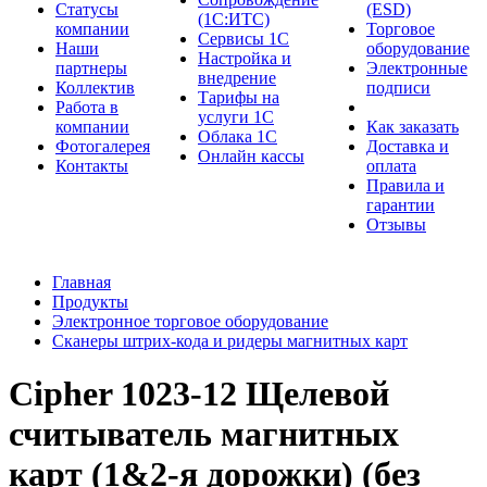
Cтатусы
(ESD)
(1С:ИТС)
компании
Торговое
Сервисы 1С
Наши
оборудование
Настройка и
партнеры
Электронные
внедрение
Коллектив
подписи
Тарифы на
Работа в
услуги 1С
компании
Как заказать
Облака 1С
Фотогалерея
Доставка и
Онлайн кассы
Контакты
оплата
Правила и
гарантии
Отзывы
Главная
Продукты
Электронное торговое оборудование
Сканеры штрих-кода и ридеры магнитных карт
Cipher 1023-12 Щелевой
считыватель магнитных
карт (1&2-я дорожки) (без