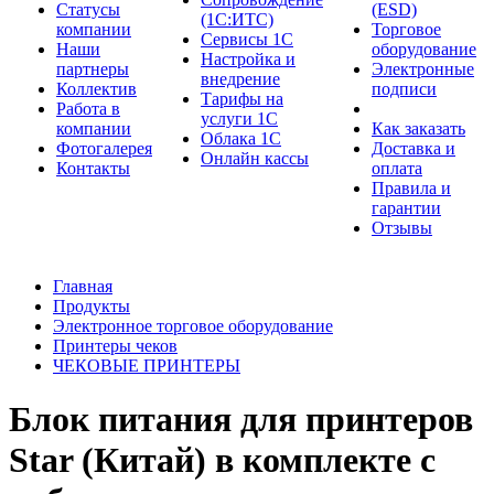
Cтатусы
(ESD)
(1С:ИТС)
компании
Торговое
Сервисы 1С
Наши
оборудование
Настройка и
партнеры
Электронные
внедрение
Коллектив
подписи
Тарифы на
Работа в
услуги 1С
компании
Как заказать
Облака 1С
Фотогалерея
Доставка и
Онлайн кассы
Контакты
оплата
Правила и
гарантии
Отзывы
Главная
Продукты
Электронное торговое оборудование
Принтеры чеков
ЧЕКОВЫЕ ПРИНТЕРЫ
Блок питания для принтеров
Star (Китай) в комплекте с