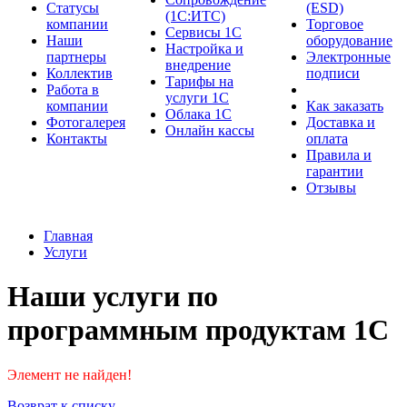
Cтатусы
(ESD)
(1С:ИТС)
компании
Торговое
Сервисы 1С
Наши
оборудование
Настройка и
партнеры
Электронные
внедрение
Коллектив
подписи
Тарифы на
Работа в
услуги 1С
компании
Как заказать
Облака 1С
Фотогалерея
Доставка и
Онлайн кассы
Контакты
оплата
Правила и
гарантии
Отзывы
Главная
Услуги
Наши услуги по
программным продуктам 1С
Элемент не найден!
Возврат к списку