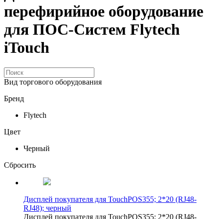
перефирийное оборудование
для ПОС-Систем Flytech
iTouch
Вид торгового оборудования
Бренд
Flytech
Цвет
Черный
Сбросить
Дисплей покупателя для TouchPOS355; 2*20 (RJ48-
RJ48); черный
Дисплей покупателя для TouchPOS355; 2*20 (RJ48-