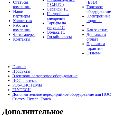
Cтатусы
(ESD)
(1С:ИТС)
компании
Торговое
Сервисы 1С
Наши
оборудование
Настройка и
партнеры
Электронные
внедрение
Коллектив
подписи
Тарифы на
Работа в
услуги 1С
компании
Как заказать
Облака 1С
Фотогалерея
Доставка и
Онлайн кассы
Контакты
оплата
Правила и
гарантии
Отзывы
Главная
Продукты
Электронное торговое оборудование
ПОС-системы
POS-СИСТЕМЫ
FLYTECH
Дополнительное перефирийное оборудование для ПОС-
Систем Flytech iTouch
Дополнительное