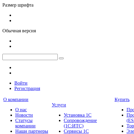
Размер шрифта
Обычная версия
Войти
Регистрация
О компании
Купить
Услуги
О нас
Пр
Новости
Установка 1С
Про
Cтатусы
Сопровождение
(ES
компании
(1С:ИТС)
Тор
Наши партнеры
Сервисы 1С
Эле