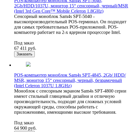
POS-компьютер моноблок Sam4s SPT-5040,
2Gb/HDD/1037U, монитор 15“ сенсорный, черный/MSR
(Intel 3rd Gen Core™ Mobile Celeron 1.8GHz)
Сенсорный моноблок Sam4s SPT-5040 -
высокопроизводительный POS-терминал. Он подходит
для самых требовательных POS-приложений. POS-
компьютер работает на 2-х ядерном процессоре Intel.
Под заказ
67 411
руб.
Заказать
POS-компьютер моноблок Sam4s SPT-4845, 2Gb/ HDD/
MSR, монитор 15“ сенсорный, черный, безрамочный
(Intel Celeron 1037U 1.8GHz)
Моноблок с сенсорным экраном Sam4s SPT-4800 серии
имеют стильный глянцевый дизайни и отличную
производительность, подходят для сложных условий
окружающей среды, способны работать с
приложениями, имеющиими высокие требования.
Под заказ
64 900
руб.