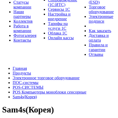
Cтатусы
(ESD)
(1С:ИТС)
компании
Торговое
Сервисы 1С
Наши
оборудование
Настройка и
партнеры
Электронные
внедрение
Коллектив
подписи
Тарифы на
Работа в
услуги 1С
компании
Как заказать
Облака 1С
Фотогалерея
Доставка и
Онлайн кассы
Контакты
оплата
Правила и
гарантии
Отзывы
Главная
Продукты
Электронное торговое оборудование
ПОС-системы
POS-СИСТЕМЫ
POS Компьютеры моноблоки сенсорные
Sam4s(Корея)
Sam4s(Корея)