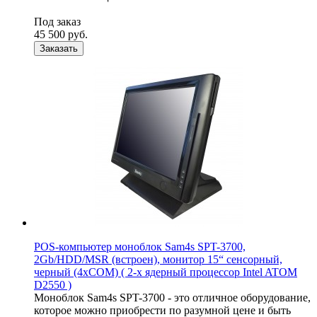
Под заказ
45 500
руб.
Заказать
POS-компьютер моноблок Sam4s SPT-3700,
2Gb/HDD/MSR (встроен), монитор 15“ сенсорный,
черный (4xCOM) ( 2-х ядерный процессор Intel ATOM
D2550 )
Моноблок Sam4s SPT-3700 - это отличное оборудование,
которое можно приобрести по разумной цене и быть